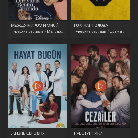
МЕЖДУ МИРОМ И МНОЙ
ГОРЯЧАЯ ГОЛОВА
Турецкие сериалы
/
Мелодрамы
/
Перевод SesDizi
Турецкие сериалы
/
Перевод AveTurk
/
Драмы
/
Детек
/
ЖИЗНЬ СЕГОДНЯ
ПРЕСТУПНИКИ