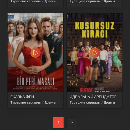
Турецкие сериалы
/
Драмы
/
Перевод SesDizi
Турецкие сериалы
/
Турецкие сериалы 2022
/
Драмы
/
Турецк
СКАЗКА ФЕИ
ИДЕАЛЬНЫЙ АРЕНДАТОР
Турецкие сериалы
/
Драмы
/
Мелодрамы
Турецкие сериалы
/
Перевод SesDizi
/
Драмы
/
Перевод A
/
Детек
1
2