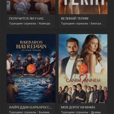
ПОЛУЧИТСЯ ЛИ У НАС
ВЕЛИКИЙ ТЕРИМ
Турецкие сериалы
/
Комедии
/
Турецкие сериалы 2022
Турецкие сериалы
/
Биографии
/
Сп
ХАЙРЕДДИН БАРБАРОССА: УКАЗ СУЛТАНА
МОЯ ДОРОГАЯ МАМА
Турецкие сериалы
/
Боевики
/
Военные
Турецкие сериалы
/
Исторические
/
/
Драмы
Перевод AveT
/
Турецк