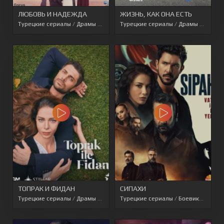
ЛЮБОВЬ И НАДЕЖДА
ЖИЗНЬ, КАК ОНА ЕСТЬ
Турецкие сериалы
/
Драмы
/
Турецкие сериалы 2022
Турецкие сериалы
/
Драмы
/
Мелод
ТОПРАК И ФИДАН
СИПАХИ
Турецкие сериалы
/
Драмы
/
Турецкие сериалы 2022
Турецкие сериалы
/
Боевики
/
Перев