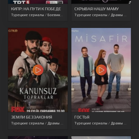
КИПР: НА ПУТИ К ПОБЕДЕ
СКРЫВАЯ НАШУ МАМУ
Турецкие сериалы
/
Боевики
/
Исторические
Турецкие сериалы
/
Перевод SesDizi
/
Драмы
/
/
Перево
Турец
ЗЕМЛИ БЕЗЗАКОНИЯ
ГОСТЬЯ
Турецкие сериалы
/
Драмы
/
Перевод SesDizi
Турецкие сериалы
/
Перевод AveTurk
/
Драмы
/
/
Перево
Туре