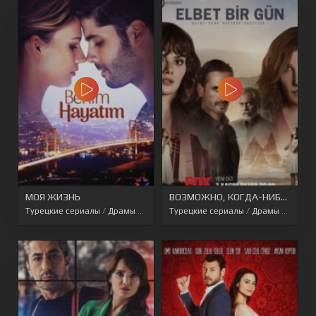
МОЯ ЖИЗНЬ
ВОЗМОЖНО, КОГДА-НИБУДЬ
Турецкие сериалы
/
Драмы
/
Перевод SesDizi
Турецкие сериалы
/
Турецкие сериалы 2021
/
Драмы
/
Перево