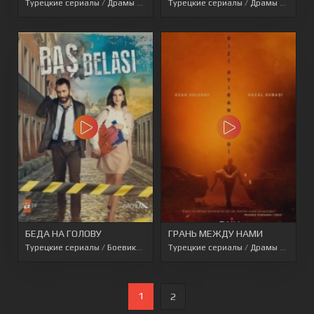
Турецкие сериалы
/
Драмы
/
Турецкие сериалы 2021
Турецкие сериалы
/
Драмы
/
Боеви
БЕДА НА ГОЛОВУ
ГРАНЬ МЕЖДУ НАМИ
Турецкие сериалы
/
Боевики
/
Комедии
Турецкие сериалы
/
Криминальные
/
Драмы
/
Мелодрамы
/
Перево
1
2