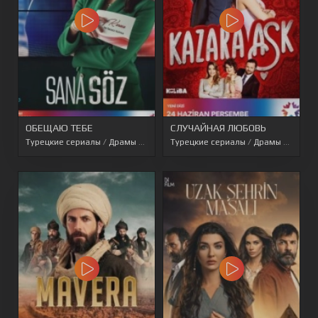
ОБЕЩАЮ ТЕБЕ
СЛУЧАЙНАЯ ЛЮБОВЬ
Турецкие сериалы
/
Драмы
/
Перевод SesDizi
Турецкие сериалы
/
Турецкие сериалы 2021
/
Драмы
/
Комед