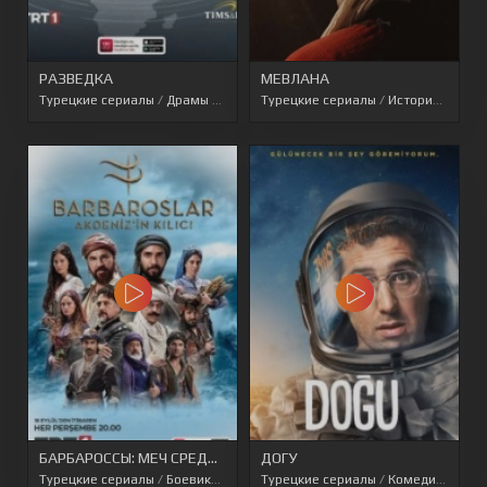
РАЗВЕДКА
МЕВЛАНА
Турецкие сериалы
/
Драмы
/
Боевики
Турецкие сериалы
/
Перевод SesDizi
/
/
Исторические
Перевод AveT
БАРБАРОССЫ: МЕЧ СРЕДИЗЕМНОМОРЬЯ
ДОГУ
Турецкие сериалы
/
Боевики
/
Военные
Турецкие сериалы
/
Исторические
/
/
Комедии
Приключения
/
Туре