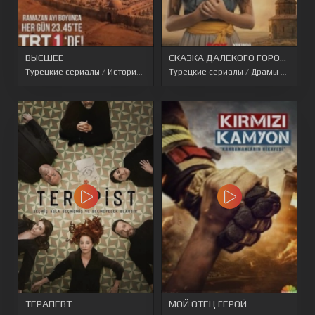
ВЫСШЕЕ
СКАЗКА ДАЛЕКОГО ГОРОДА
Турецкие сериалы
/
Исторические
/
Турецкие сериалы
Турецкие сериалы 2021
/
Драмы
/
Перево
ТЕРАПЕВТ
МОЙ ОТЕЦ ГЕРОЙ