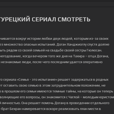
 ТУРЕЦКИЙ СЕРИАЛ СМОТРЕТЬ
ачивается вокруг истории любви двух людей, которым из-за своих
з множество опасных испытаний. Доган Ханджиоглу спустя долгие
ыть рядом со своей семьей на свадьбе своей сестры Гюлюсан.
годование, когда вечером того же дня на Тахира – отца Догана,
 незнакомые люди, после чего последним удается оперативно
го сериала «Семья - это испытание» решает задержаться в родных
ет оставить свою семью в этом затруднительном положении, не
 в прошлом его семьи имеются темные тайны, на которые он теперь
а волнующие его вопросы, он знакомится с Чаглой – молодым юристом
й личностью. Она решает помочь Догану в проведении отдельного
е брат Бехран намеревается вскоре реализовать план мести в