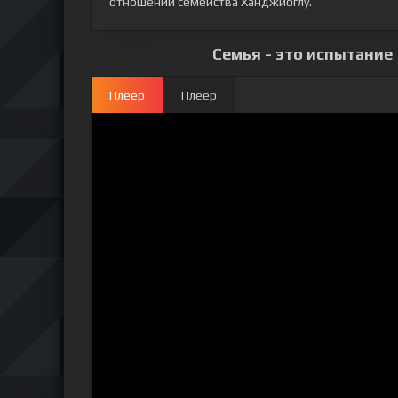
отношении семейства Ханджиоглу.
Семья - это испытание 
Плеер
Плеер