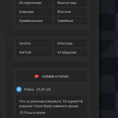
Исторические
Фантастика
Комедии
Фэнтези
Криминальные
Семейные
SesDizi
И.Котова
AveTurk
А.Гайдаржи
КОММЕНТАРИИ
Polina
25.01.26
P
Что за ужасная озвучка в 14 серии?! В
озвучке Voize было намного лучше
Розы и грехи