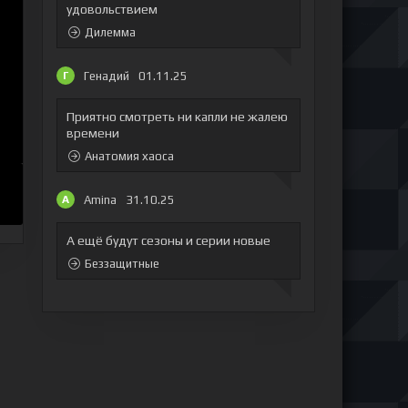
удовольствием
Дилемма
Генадий
01.11.25
Г
Приятно смотреть ни капли не жалею
времени
Анатомия хаоса
Amina
31.10.25
A
А ещё будут сезоны и серии новые
Беззащитные