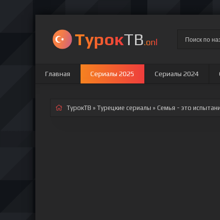
Турок
ТВ
.onl
Главная
Сериалы 2025
Сериалы 2024
ТурокТВ
»
Турецкие сериалы
» Семья - это испытан