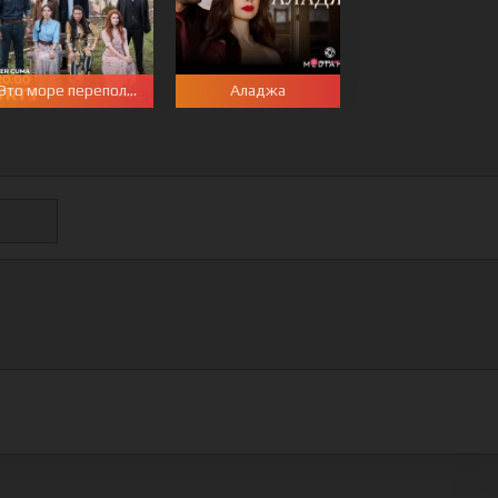
Это море переполнится
Аладжа