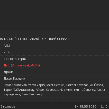
ПЫТАНИЕ (1 СЕЗОН, 2026) ТУРЕЦКИЙ СЕРИАЛ
A.B.I.
2026
1 сезон 9 серия
Дуб. (Кириллица)
,
MyDizi
Драма
Джем Карджи
Ebrar Karabakan, Yaren Yapici, Mert Demirci, Göksel Kayahan, Ali Önsöz,
Тарик Пабучджуоглу, Айшен Сезерел, Неджметтин Чобаноглу, Атсиз
Карадуман, Esra Sengünalp
5
голосов
18.03.2026
0