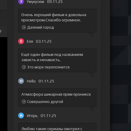
Умукусюм
09.11.25
У
Очень хороший фильм я довольна
просмотром.Спасибо огромное.
Далекий город
?
Еля
03.11.25
Е
Ещё один фильм под названием
зависть и ненависть,
Это море переполнится
Hello
01.11.25
H
Атмосфера шикарная прям проникся
Совершенно другой
Игорь
01.11.25
И
Люблю такие сериалы смотрел с