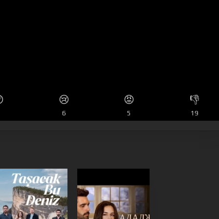

😢
😡
👎
4
6
5
19