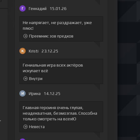
Геннадий
15.01.26
Г
Не напрягает, не раздражает, уже
плюс!
Преемник: зов предков
Kristi
23.12.25
K
Гениальная игра всех актёров
искупает всё
Внутри
Ирина
14.12.25
И
Главная героиня очень глупая,
неадекватная, безмозглая. Способна
только смотреть на всехЮ
,
Невеста