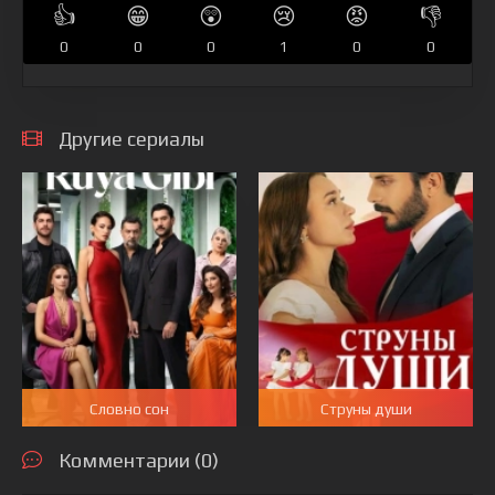
👍
😁
😲
😢
😡
👎
0
0
0
1
0
0
Другие сериалы
Словно сон
Струны души
Комментарии (0)