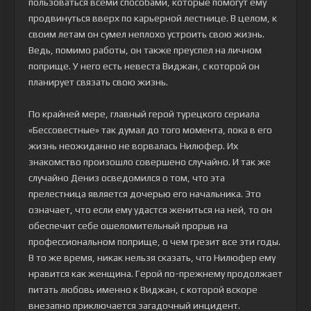
пользоваться всеми способами, которые помогут ему
продвинуться вверх по карьерной лестнице. В целом, к
своим летам он сумел неплохо устроить свою жизнь.
Ведь, помимо работы, он также преуспел на личном
поприще. У него есть невеста Виджан, с которой он
планирует связать свою жизнь.
По крайней мере, главный герой турецкого сериала
«Бессовестные» так думал до того момента, пока в его
жизнь неожиданно не ворвалась Нилюфер. Их
знакомство произошло совершено случайно. И так же
случайно Дениз осведомился о том, что эта
прелестница является дочерью его начальника. Это
означает, что если ему удастся жениться на ней, то он
обеспечит себе ошеломительный прорыв на
профессиональном поприще, о чем грезит все эти годы.
В то же время, никак нельзя сказать, что Нилюфер ему
нравится как женщина. Герой по-прежнему продолжает
питать любовь именно к Виджан, с которой вскоре
внезапно приключается загадочный инцидент.