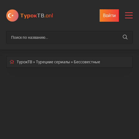
Турок
ТВ
.onl
Войти
ТурокТВ
»
Турецкие сериалы
» Бессовестные