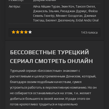
Актёры:
Айча Айшин Туран, Экин Коч, Тансел Онгел,
Джансель Эльчин, Ризаджан Дурмус, Фейза
Севиль Гюнгёр, Мехмет Боздоган, Джемал
Токташ, Бюлент Дюзгюнолу, Erdal Andiz Ünal
143
голоса
БЕССОВЕСТНЫЕ ТУРЕЦКИЙ
СЕРИАЛ СМОТРЕТЬ ОНЛАЙН
Турецкий сериал «Бессовестные» знакомит с
расчетливым и целеустремленным Денизом, который,
благодаря своим подобным качествам, сумел
устроиться работать в перспективную компанию. Но он
не собирается останавливаться на этом, т.к. желает
добиться большего в своей жизни. И ради этого он
готов кропотливо трудиться и параллельно